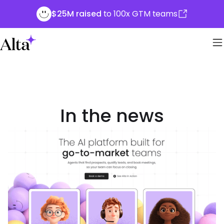
$25M raised
to 100x GTM teams
In the news