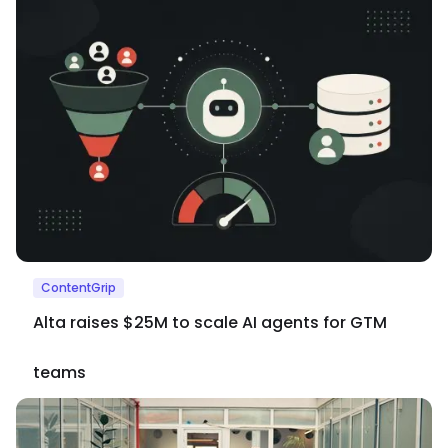
ContentGrip
Alta raises $25M to scale AI agents for GTM
teams